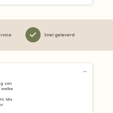
ervice
Snel geleverd
ag van
g welke
l. Mix
or