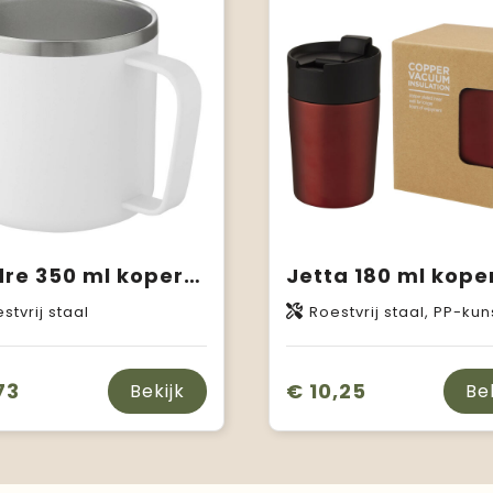
Nordre 350 ml koperen vacuüm geïsoleerde beker
stvrij staal
Roestvrij staal, PP-kun
73
€ 10,25
Bekijk
Be