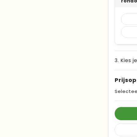
rond
3. Kies j
Prijso
Selectee