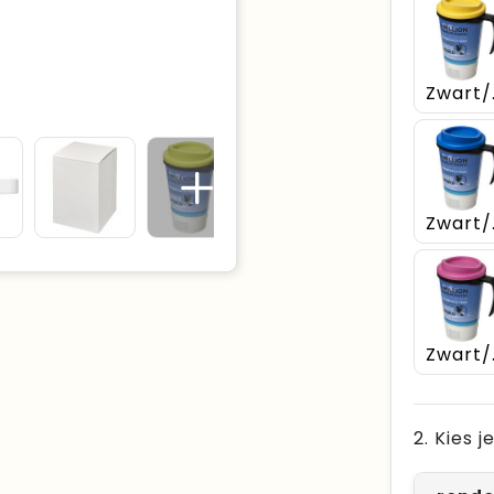
Zw
Zwa
Zw
2. Kies 