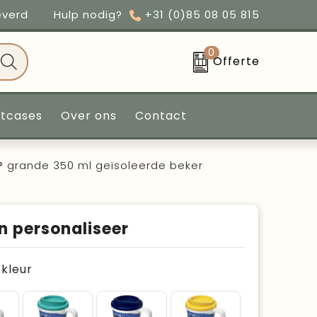
everd
Hulp nodig?
+31 (0)85 08 05 815
0
Offerte
ntcases
Over ons
Contact
® grande 350 ml geïsoleerde beker
n personaliseer
e kleur