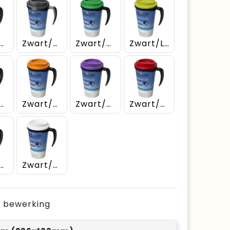
art/Geel
Zwart/Grijs
Zwart/Groen
Zwart/Lime
rt/Middenblauw
Zwart/Oranje
Zwart/Paars
Zwart/Rood
art/Roze
Zwart/Wit
je bewerking