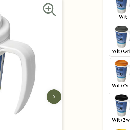
Wit
Wit/Gri
Wi