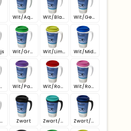
Wit/Aqua
Wit/Blauw
Wit/Geel
js
Wit/Groen
Wit/Lime
Wit/Middenblauw
t/Oranje
Wit/Paars
Wit/Rood
Wit/Roze
Wit/Zwart
Zwart
Zwart/Aquablauw
Zwart/Blauw