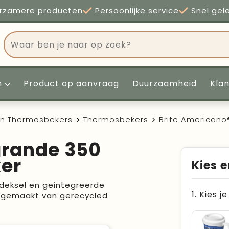
rzamere producten
Persoonlijke service
Snel gel
n
Product op aanvraag
Duurzaamheid
Kla
en Thermosbekers
Thermosbekers
Brite Americano
grande 350
ker
Kies e
deksel en geintegreerde
1. Kies j
s gemaakt van gerecycled