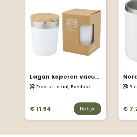
Lagan koperen vacuüm geïsoleerde roestvrijstalen beker van 330 ml met bamboe deksel
Roestvrij staal, Bamboe
Roe
€ 11,94
€ 7,
Bekijk