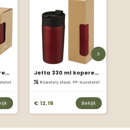
Jetta 180 ml koperen vacuüm geïsoleerde beker
Jetta 330 ml koperen vacuüm geïsoleerde beker
ststof
Roestvrij staal, PP-kunststof
€ 12,18
kijk
Bekijk