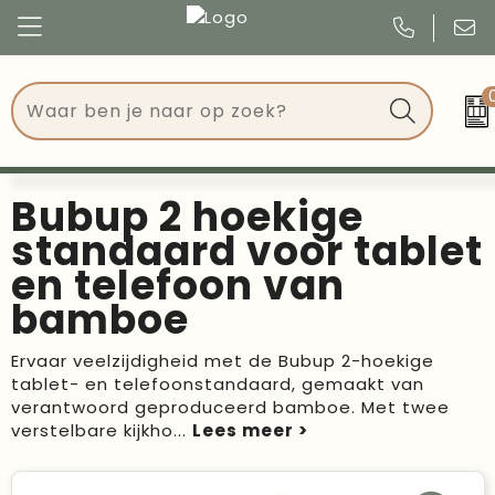
Congres
Kleding
Events
Tassen
Bubup 2 hoekige
Kerst
Drinkwaren
standaard voor tablet
en telefoon van
Verjaardagen
Events
bamboe
Voetbal, EK en WK
Give Aways
Ervaar veelzijdigheid met de Bubup 2-hoekige
tablet- en telefoonstandaard, gemaakt van
Geschenken
verantwoord geproduceerd bamboe. Met twee
verstelbare kijkho
...
Kantoorartikelen
Schrijfwaren