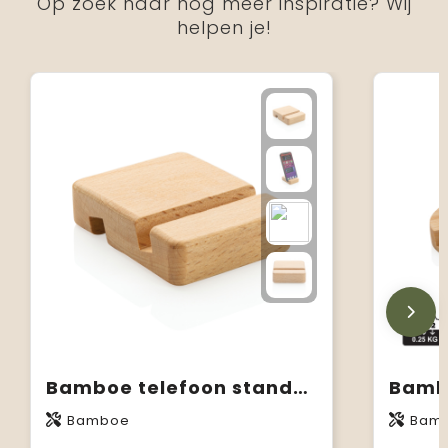
Op zoek naar nog meer inspiratie? Wij
helpen je!
Bamboe telefoon standaard
Bamboe
Bam