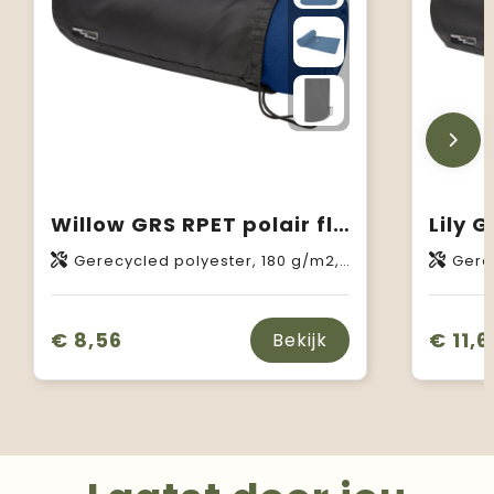
Willow GRS RPET polair fleece deken
Gerecycled polyester, 180 g/m2, 190T van Gerecycled polyester
Gerecycled
€ 8,56
€ 11,6
Bekijk