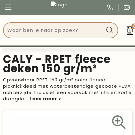
Congres
Kleding
Events
Tassen
CALY - RPET fleece
Kerst
Drinkwaren
deken 150 gr/m²
Verjaardagen
Events
Opvouwbaar RPET 150 gr/m² polar fleece
picknickkleed met waterbestendige gecoate PEVA
Voetbal, EK en WK
Give Aways
achterzijde. Inclusief een voorvak met rits en korte
draagrie
...
Geschenken
Kantoorartikelen
Schrijfwaren