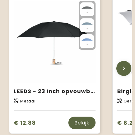
LEEDS - 23 Inch opvouwbare paraplu
Metaal
Gerec
€ 12,88
€ 8,2
Bekijk