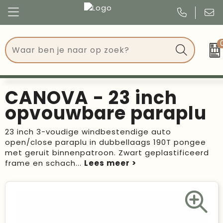
Congres
Kleding
Events
Tassen
CANOVA - 23 inch
Kerst
Drinkwaren
opvouwbare paraplu
Verjaardagen
Events
23 inch 3-voudige windbestendige auto
open/close paraplu in dubbellaags 190T pongee
Voetbal, EK en WK
Give Aways
met geruit binnenpatroon. Zwart geplastificeerd
frame en schach
...
Geschenken
Kantoorartikelen
Schrijfwaren