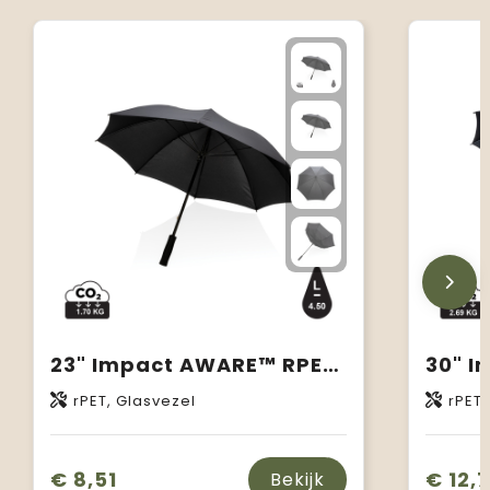
23" Impact AWARE™ RPET 190T storm proof paraplu
rPET, Glasvezel
rPET,
€ 8,51
€ 12,
Bekijk