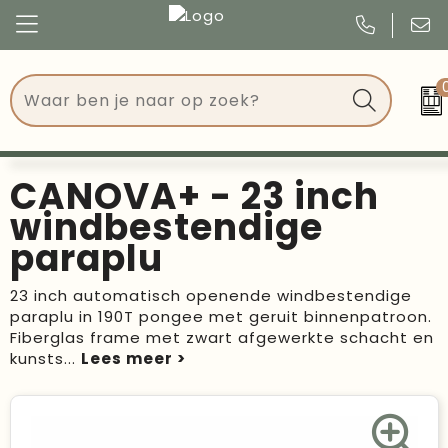
Congres
Kleding
Events
Tassen
CANOVA+ - 23 inch
Kerst
Drinkwaren
windbestendige
paraplu
Verjaardagen
Events
23 inch automatisch openende windbestendige
Voetbal, EK en WK
Give Aways
paraplu in 190T pongee met geruit binnenpatroon.
Fiberglas frame met zwart afgewerkte schacht en
Geschenken
kunsts
...
Kantoorartikelen
Schrijfwaren