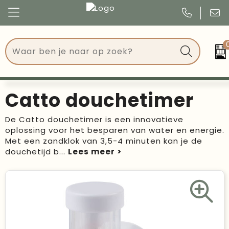
Congres
Kleding
Events
Tassen
Catto douchetimer
Kerst
Drinkwaren
De Catto douchetimer is een innovatieve
oplossing voor het besparen van water en energie.
Verjaardagen
Events
Met een zandklok van 3,5-4 minuten kan je de
douchetijd b
...
Voetbal, EK en WK
Give Aways
Geschenken
Kantoorartikelen
Schrijfwaren