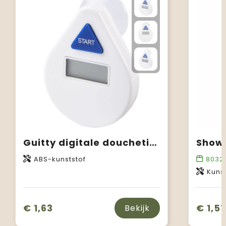
Guitty digitale douchetimer
Show
ABS-kunststof
8032
Kunst
€ 1,63
€ 1,51
Bekijk