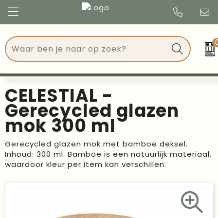
Congres
Kleding
Events
Tassen
CELESTIAL -
Kerst
Drinkwaren
Gerecycled glazen
mok 300 ml
Verjaardagen
Events
Gerecycled glazen mok met bamboe deksel.
Voetbal, EK en WK
Give Aways
Inhoud: 300 ml. Bamboe is een natuurlijk materiaal,
waardoor kleur per item kan verschillen.
Geschenken
Kantoorartikelen
Schrijfwaren