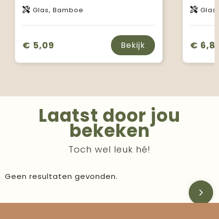
Glas, Bamboe
Glas
€ 5,09
€ 6,8
Bekijk
Laatst door jou
bekeken
Toch wel leuk hé!
Geen resultaten gevonden.