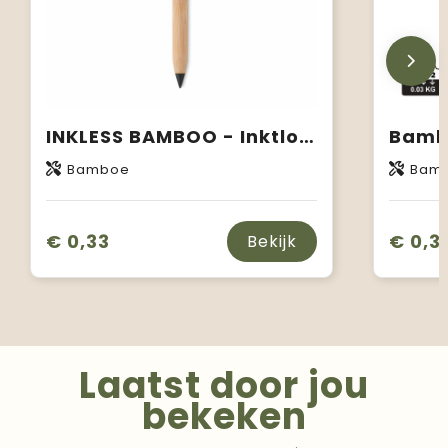
INKLESS BAMBOO - Inktloze bamboe pen
Bamb
Bamboe
Bamb
€ 0,33
€ 0,3
Bekijk
Laatst door jou
bekeken