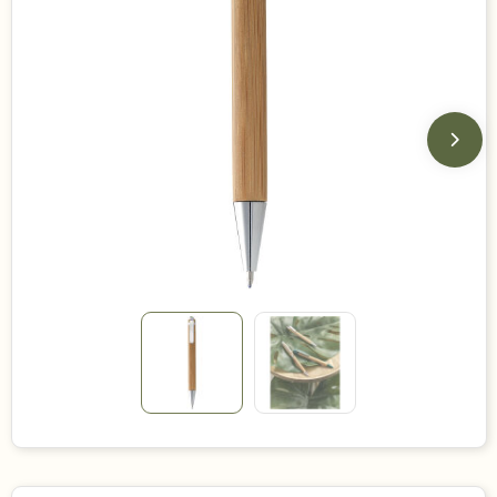
Duurzame keuzes
Made in Europe
Recycled
Bestsellers