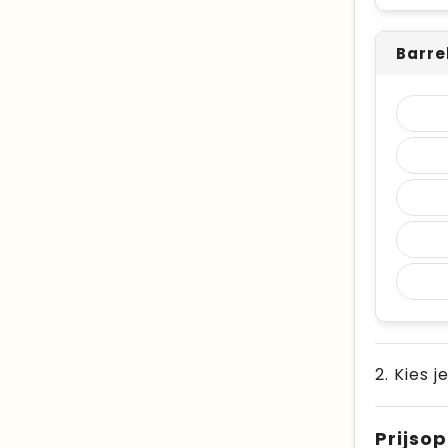
Barre
2. Kies j
Prijso