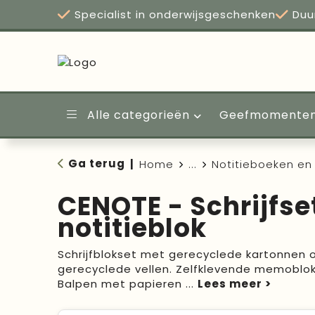
Specialist in onderwijsgeschenken
Duu
Alle categorieën
Geefmomente
Ga terug
|
Home
...
Notitieboeken en 
CENOTE - Schrijfse
notitieblok
Schrijfblokset met gerecyclede kartonnen o
gerecyclede vellen. Zelfklevende memoblok
Balpen met papieren
...