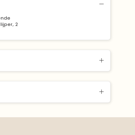
ende
jper, 2