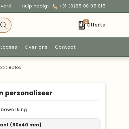
everd
Hulp nodig?
+31 (0)85 08 05 815
0
Offerte
ntcases
Over ons
Contact
otitieblok
n personaliseer
je bewerking
ant (80x40 mm)