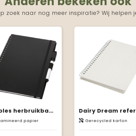
Anderen bekeken ook
p zoek naar nog meer inspiratie? Wij helpen j
Pebbles herbruikbaar notitieboek in A5-formaat
lamineerd papier
Gerecycled karton