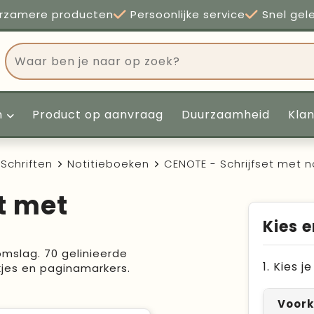
rzamere producten
Persoonlijke service
Snel gel
n
Product op aanvraag
Duurzaamheid
Kla
Schriften
Notitieboeken
CENOTE - Schrijfset met n
t met
Kies e
mslag. 70 gelinieerde
1. Kies 
jes en paginamarkers.
Voork