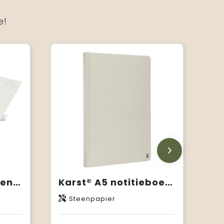
e!
Dairy Dream referentie A5 spiraal notitieboek gemaakt van gerecyclede melkpakken
Karst® A5 notitieboek met hardcover
Steenpapier