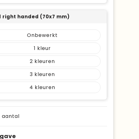
l right handed (70x7 mm)
Onbewerkt
1
2
3
4
e aantal
pgave