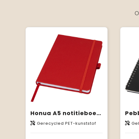
O
Honua A5 notitieboek van gerecycled papier met gerecyclede PET cover
Gerecycled PET-kunststof
Ge