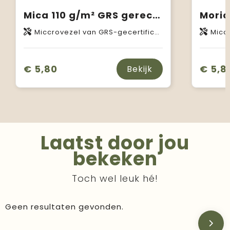
Mica 110 g/m² GRS gerecyclede cool fit cap met 6 panelen
Miccrovezel van GRS-gecertificeerd gerecycled polyester, 110 g/m2
Miccroveze
€ 5,80
€ 5,8
Bekijk
Laatst door jou
bekeken
Toch wel leuk hé!
Geen resultaten gevonden.