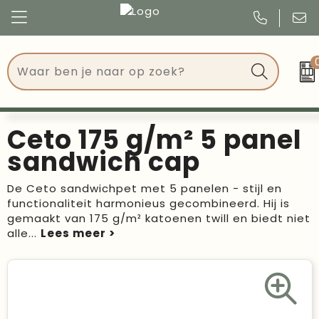
Congres
Kleding
Events
Tassen
Ceto 175 g/m² 5 panel
Kerst
Drinkwaren
sandwich cap
Verjaardagen
Events
De Ceto sandwichpet met 5 panelen - stijl en
functionaliteit harmonieus gecombineerd. Hij is
Voetbal, EK en WK
Give Aways
gemaakt van 175 g/m² katoenen twill en biedt niet
alle
...
Geschenken
Kantoorartikelen
Schrijfwaren