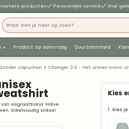
rzamere producten
Persoonlijke service
Snel gel
n
Product op aanvraag
Duurzaamheid
Kla
Zonder capuchon
Changer 2.0 - Het unisex Iconic 
unisex
weatshirt
Kies e
 van visgraatband. Halve
1. Kies j
en. Enkelvoudig stiksel