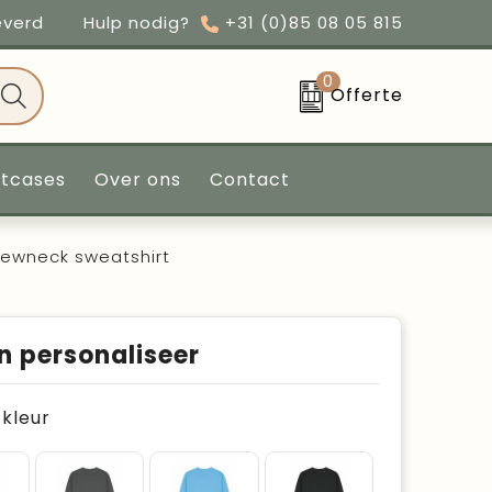
everd
Hulp nodig?
+31 (0)85 08 05 815
0
Offerte
ntcases
Over ons
Contact
crewneck sweatshirt
n personaliseer
e kleur