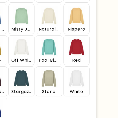
Mindful Blue
Misty Jade
Natural Raw
Nispero
e
Off White
Pool Blue
Red
Red Brown
Stargazer
Stone
White