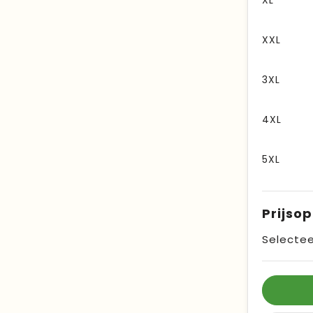
XL
XXL
3XL
4XL
5XL
Prijso
Selectee