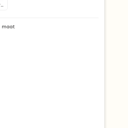
Worker Blue
je maat