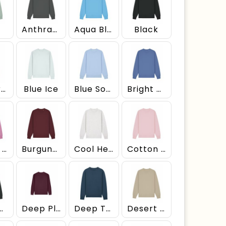
Anthracite
Aqua Blue
Black
Blue Grey
Blue Ice
Blue Soul
Bright Blue
Bubble Pink
Burgundy
Cool Heather Grey
Cotton Pink
Heather Grey
Deep Plum
Deep Teal
Desert Dust