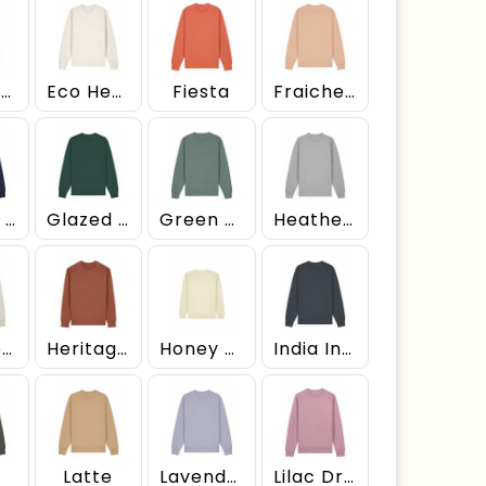
Earthy Red
Eco Heather
Fiesta
Fraiche Peche
French Navy
Glazed Green
Green Bay
Heather Grey
Heather Haze
Heritage Brown
Honey Paper
India Ink Grey
i
Latte
Lavender
Lilac Dream