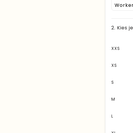
2. Kies 
XXS
XS
S
M
L