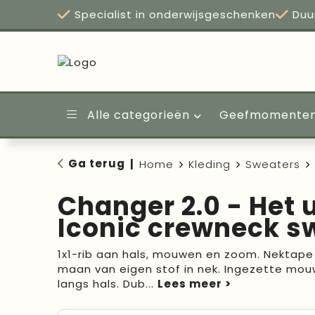
Specialist in onderwijsgeschenken
Duu
Alle categorieën
Geefmomente
Ga terug
|
Home
Kleding
Sweaters
Changer 2.0 - Het 
Iconic crewneck s
1x1-rib aan hals, mouwen en zoom. Nektape
maan van eigen stof in nek. Ingezette mouw
langs hals. Dub
...