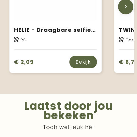
HELIE - Draagbare selfie ringlamp
PS
Gere
€ 2,09
€ 6,71
Bekijk
Laatst door jou
bekeken
Toch wel leuk hé!