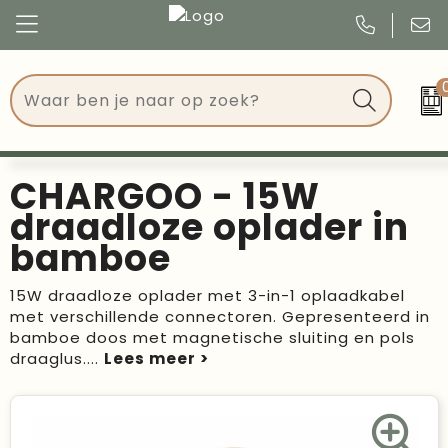
Congres
Kleding
Events
Tassen
CHARGOO - 15W
Kerst
Drinkwaren
draadloze oplader in
bamboe
Verjaardagen
Events
15W draadloze oplader met 3-in-1 oplaadkabel
Voetbal, EK en WK
Give Aways
met verschillende connectoren. Gepresenteerd in
bamboe doos met magnetische sluiting en pols
Geschenken
draaglus.
...
Kantoorartikelen
Schrijfwaren