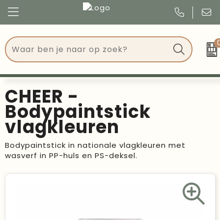
Congres
Kleding
Events
Tassen
CHEER -
Kerst
Drinkwaren
Bodypaintstick
vlagkleuren
Verjaardagen
Events
Bodypaintstick in nationale vlagkleuren met
Voetbal, EK en WK
Give Aways
wasverf in PP-huls en PS-deksel.
Geschenken
Kantoorartikelen
Schrijfwaren