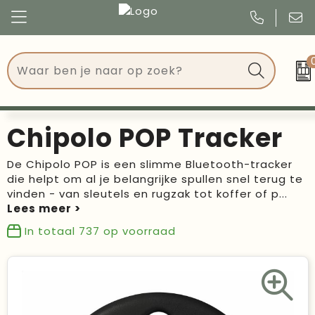
Congres
Kleding
Events
Tassen
Chipolo POP Tracker
Kerst
Drinkwaren
De Chipolo POP is een slimme Bluetooth-tracker
die helpt om al je belangrijke spullen snel terug te
Verjaardagen
Events
vinden - van sleutels en rugzak tot koffer of p
...
Voetbal, EK en WK
Give Aways
In totaal
737
op voorraad
Geschenken
Kantoorartikelen
Schrijfwaren