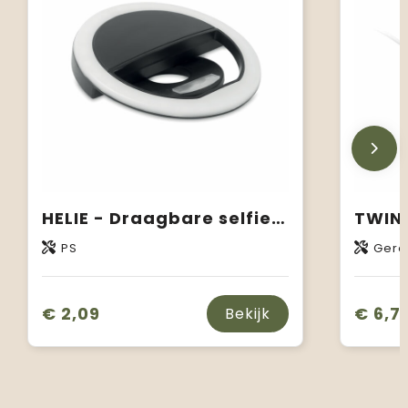
HELIE - Draagbare selfie ringlamp
PS
Gere
€ 2,09
€ 6,71
Bekijk