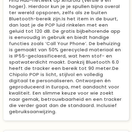
Find Hub-netwerk op Android (versie 9 en
hoger). Hierdoor kun je je spullen bijna overal
ter wereld opsporen, zelfs als ze buiten
Bluetooth-bereik zijn.Is het item in de buurt,
dan laat je de POP luid rinkelen met een
geluid tot 120 dB. De gratis bijbehorende app
is eenvoudig in gebruik en biedt handige
functies zoals ‘Call Your Phone’. De behuizing
is gemaakt van 50% gerecycled materiaal en
is IP55-geclassificeerd, wat hem stof- en
spatwaterdicht maakt. Dankzij Bluetooth 6.0
heeft de tracker een bereik tot 90 meter.De
Chipolo POP is licht, stijlvol en volledig
digitaal te personaliseren. Ontworpen én
geproduceerd in Europa, met aandacht voor
kwaliteit. Een slimme keuze voor wie zoekt
naar gemak, betrouwbaarheid en een tracker
die verder gaat dan de standaard. Inclusief
gebruiksaanwijzing.