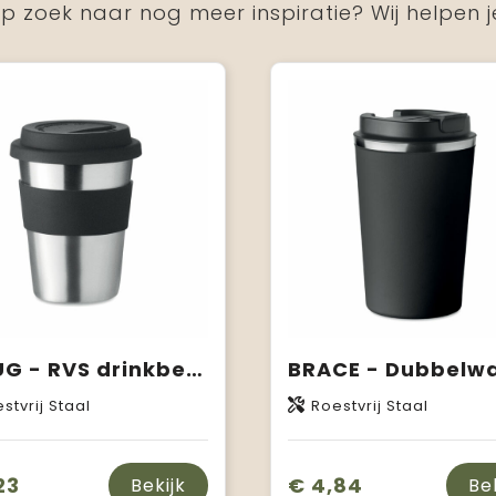
p zoek naar nog meer inspiratie? Wij helpen j
IRMUG - RVS drinkbeker 350 ml
stvrij Staal
Roestvrij Staal
23
€ 4,84
Bekijk
Be