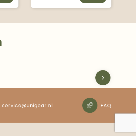
n
service@unigear.nl
FAQ