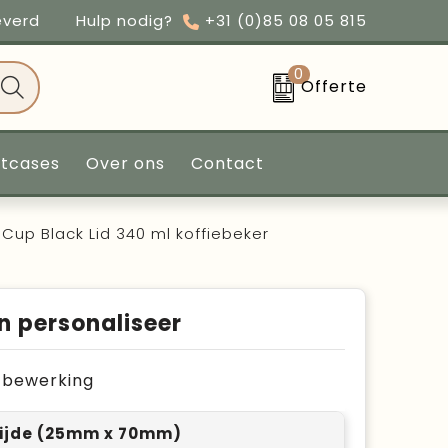
everd
Hulp nodig?
+31 (0)85 08 05 815
0
Offerte
ntcases
Over ons
Contact
up Black Lid 340 ml koffiebeker
n personaliseer
je bewerking
ijde (25mm x 70mm)