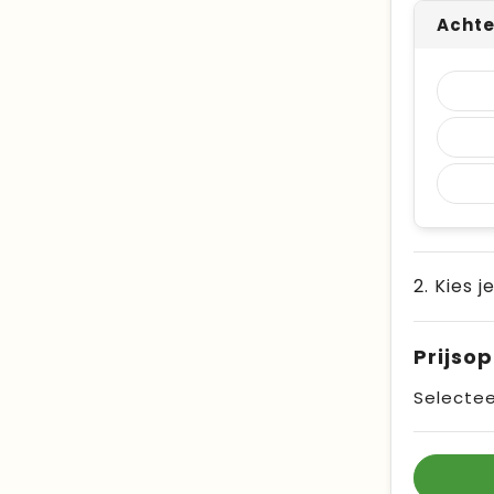
Achte
2. Kies j
Prijso
Selectee