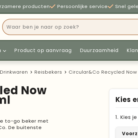
rzamere producten
Persoonlijke service
Snel gel
n
Product op aanvraag
Duurzaamheid
Kla
Drinkwaren
Reisbekers
Circular&Co Recycled Now C
cled Now
ml
Kies e
1. Kies 
fie to-go beker met
Co. De buitenste
Voorz