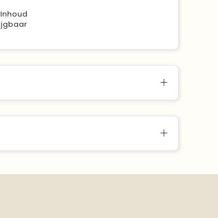
 Inhoud
ijgbaar