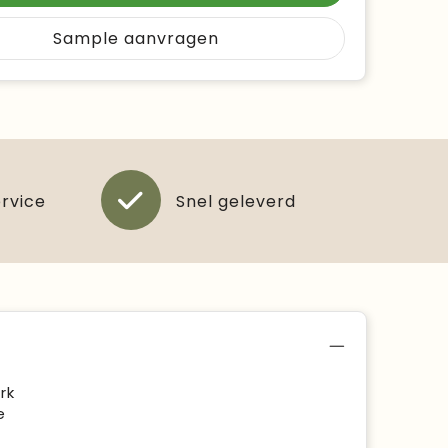
Sample aanvragen
ervice
Snel geleverd
rk
e