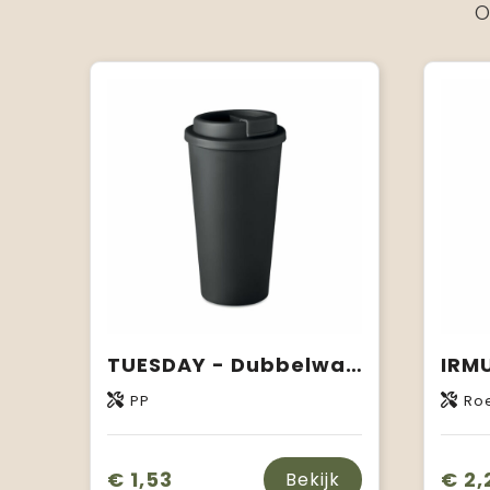
O
TUESDAY - Dubbelwandige drinkbeker 450 ml
PP
Roe
€ 1,53
€ 2,
Bekijk