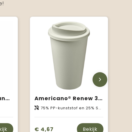
e!
BRACE - Dubbelwandige drinkbeker
Americano®­­ Renew 350 ml geïsoleerde beker
75% PP-kunststof en 25% Suikerriet-bioplastic
€ 4,67
kijk
Bekijk