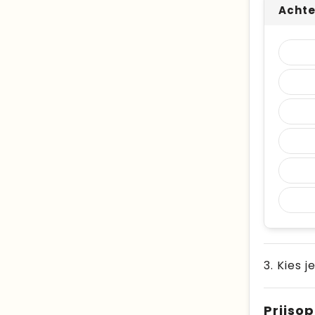
Achte
3. Kies j
Prijso