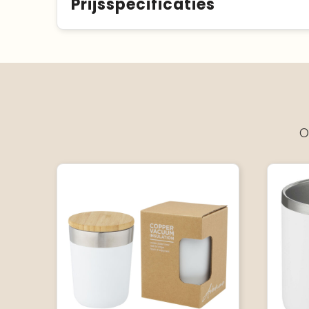
Prijsspecificaties
O