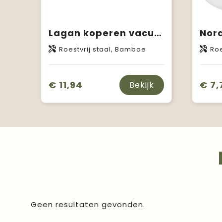
Lagan koperen vacuüm geïsoleerde roestvrijstalen beker van 330 ml met bamboe deksel
Roestvrij staal, Bamboe
Roe
€ 11,94
€ 7,
Bekijk
Geen resultaten gevonden.