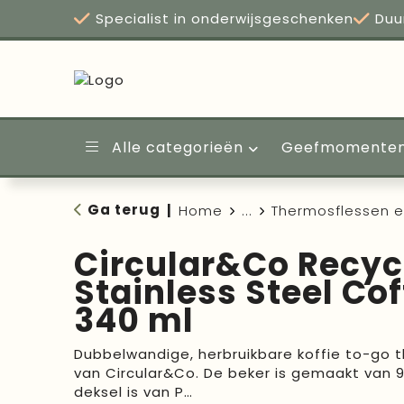
Specialist in onderwijsgeschenken
Duu
Alle categorieën
Geefmomente
Ga terug
|
Home
...
Thermosflessen 
Circular&Co Recyc
Stainless Steel Co
340 ml
Dubbelwandige, herbruikbare koffie to-go 
van Circular&Co. De beker is gemaakt van 
deksel is van P…