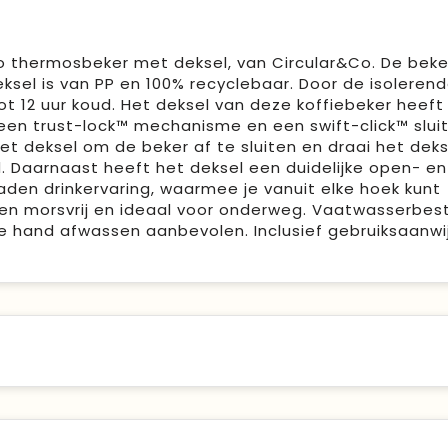
o thermosbeker met deksel, van Circular&Co. De beker
sel is van PP en 100% recyclebaar. Door de isoleren
tot 12 uur koud. Het deksel van deze koffiebeker heeft
een trust-lock™ mechanisme en een swift-click™ sluit
 het deksel om de beker af te sluiten en draai het dek
d. Daarnaast heeft het deksel een duidelijke open- en
den drinkervaring, waarmee je vanuit elke hoek kunt
- en morsvrij en ideaal voor onderweg. Vaatwasserbes
 hand afwassen aanbevolen. Inclusief gebruiksaanwij