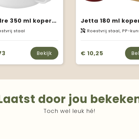
Nordre 350 ml koperen vacuüm geïsoleerde beker
stvrij staal
Roestvrij staal, PP-kun
73
€ 10,25
Bekijk
Be
Laatst door jou bekeke
Toch wel leuk hé!