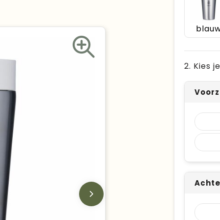
blau
2. Kies 
Voorz
Achte