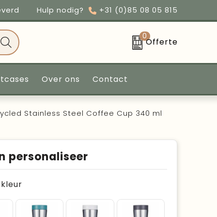
everd
Hulp nodig?
+31 (0)85 08 05 815
0
Offerte
ntcases
Over ons
Contact
ycled Stainless Steel Coffee Cup 340 ml
n personaliseer
e kleur