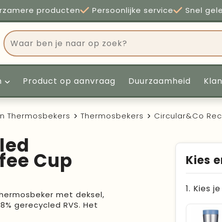
rzamere producten
Persoonlijke service
Snel gel
n
Product op aanvraag
Duurzaamheid
Kla
en Thermosbekers
Thermosbekers
Circular&Co Rec
led
ffee Cup
Kies e
1. Kies j
thermosbeker met deksel,
98% gerecycled RVS. Het