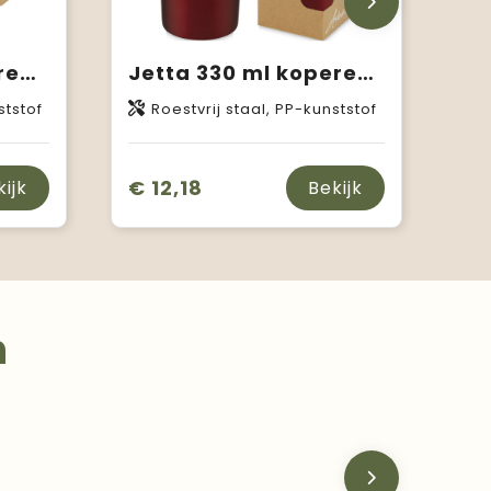
Jetta 180 ml koperen vacuüm geïsoleerde beker
Jetta 330 ml koperen vacuüm geïsoleerde beker
ststof
Roestvrij staal, PP-kunststof
€ 12,18
kijk
Bekijk
n