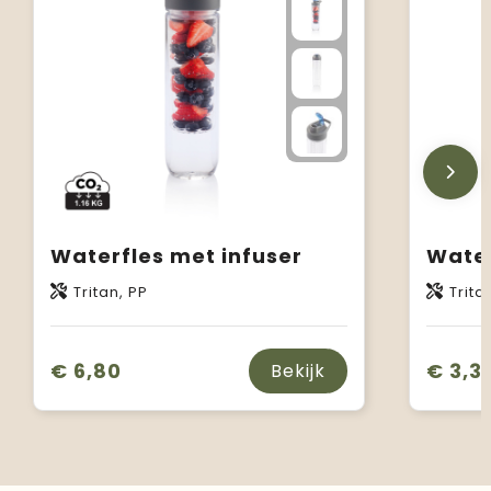
Waterfles met infuser
Water
Tritan, PP
Trita
€ 6,80
€ 3,3
Bekijk