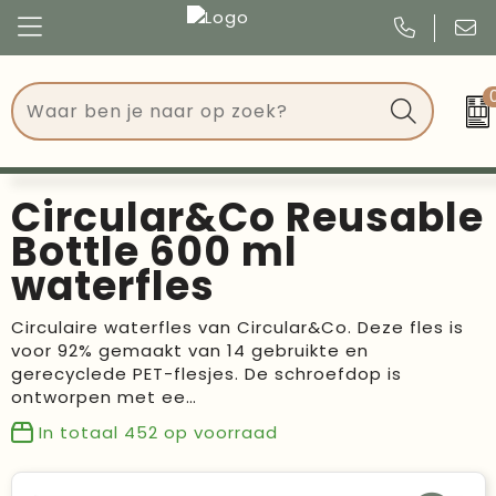
Congres
Kleding
Events
Tassen
Circular&Co Reusable
Kerst
Drinkwaren
Bottle 600 ml
waterfles
Verjaardagen
Events
Circulaire waterfles van Circular&Co. Deze fles is
Voetbal, EK en WK
Give Aways
voor 92% gemaakt van 14 gebruikte en
gerecyclede PET-flesjes. De schroefdop is
Geschenken
ontworpen met ee…
In totaal
452
op voorraad
Kantoorartikelen
Schrijfwaren