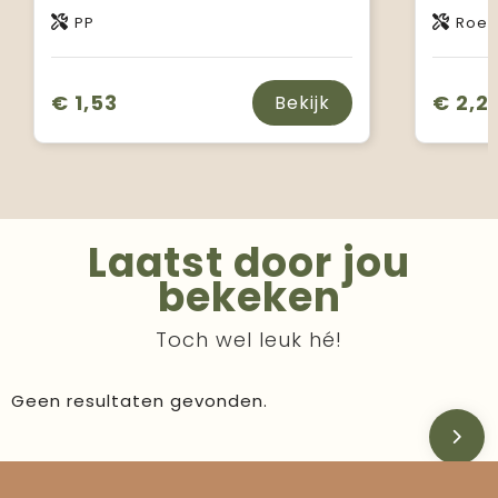
PP
Roest
€ 1,53
€ 2,2
Bekijk
Laatst door jou
bekeken
Toch wel leuk hé!
Geen resultaten gevonden.