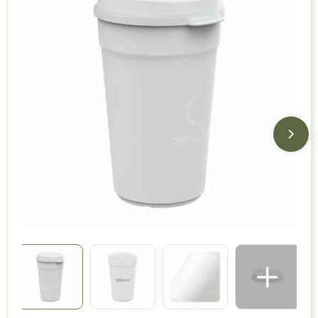
Duurzame keuzes
Made in Europe
Recycled
Bestsellers