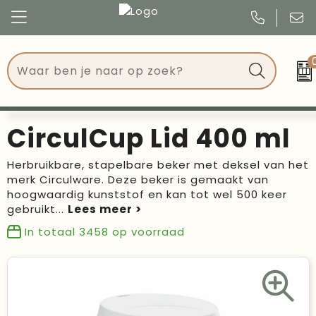
Congres
Kleding
Events
Tassen
CirculCup Lid 400 ml
Kerst
Drinkwaren
Herbruikbare, stapelbare beker met deksel van het
merk Circulware. Deze beker is gemaakt van
Verjaardagen
Events
hoogwaardig kunststof en kan tot wel 500 keer
gebruikt
...
Voetbal, EK en WK
Give Aways
In totaal
3458
op voorraad
Geschenken
Kantoorartikelen
Schrijfwaren