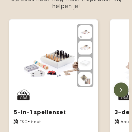
helpen je!
5-in-1 spellenset
3-del
FSC® hout
hout