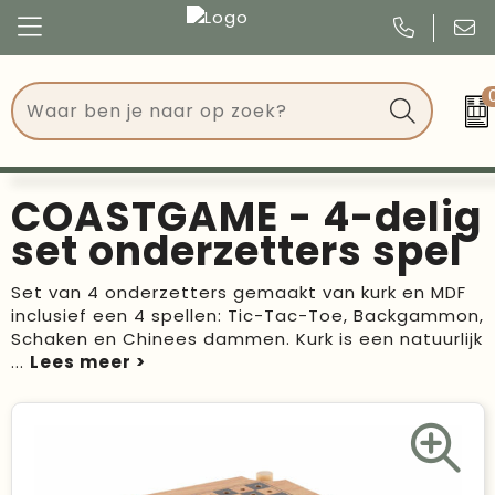
Congres
Kleding
Events
Tassen
COASTGAME - 4-delig
Kerst
Drinkwaren
set onderzetters spel
Verjaardagen
Events
Set van 4 onderzetters gemaakt van kurk en MDF
inclusief een 4 spellen: Tic-Tac-Toe, Backgammon,
Voetbal, EK en WK
Give Aways
Schaken en Chinees dammen. Kurk is een natuurlijk
...
Geschenken
Kantoorartikelen
Schrijfwaren