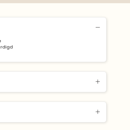
e
rdigd