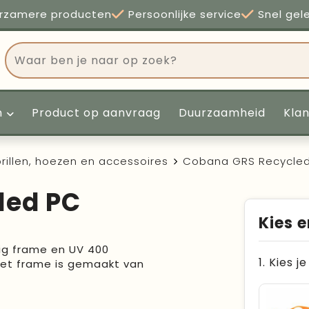
rzamere producten
Persoonlijke service
Snel gel
n
Product op aanvraag
Duurzaamheid
Kla
rillen, hoezen en accessoires
Cobana GRS Recycled 
led PC
Kies e
vig frame en UV 400
1. Kies j
et frame is gemaakt van