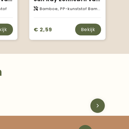
stof
Bamboe, PP-kunststof Bamboevezel
€ 2,59
kijk
Bekijk
n