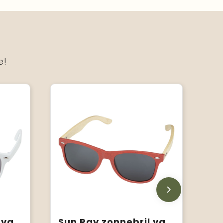
e!
Sun Ray zonnebril van rPET
Sun Ray zonnebril van bamboe