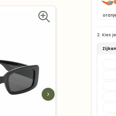
oranj
2. Kies 
Zijka