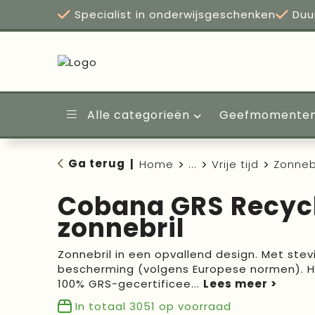
Specialist in onderwijsgeschenken
Duu
Alle categorieën
Geefmomente
Ga terug
|
Home
...
Vrije tijd
Zonneb
Cobana GRS Recyc
zonnebril
Zonnebril in een opvallend design. Met ste
bescherming (volgens Europese normen). H
100% GRS-gecertificee
...
In totaal
3051
op voorraad