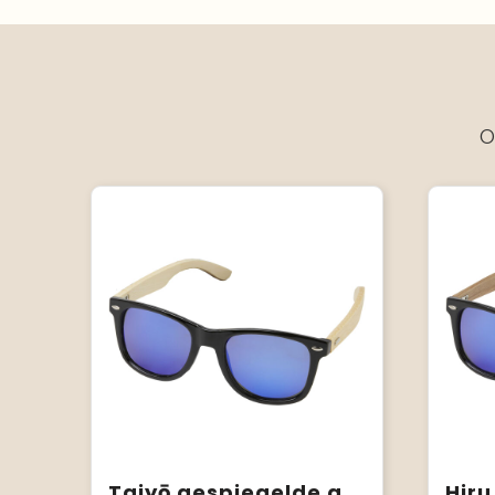
O
Taiyō gespiegelde gepolariseerde zonnebril van rPET/bamboe in geschenkverpakking