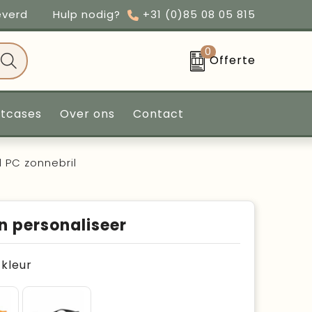
everd
Hulp nodig?
+31 (0)85 08 05 815
0
Offerte
ntcases
Over ons
Contact
PC zonnebril
n personaliseer
e kleur