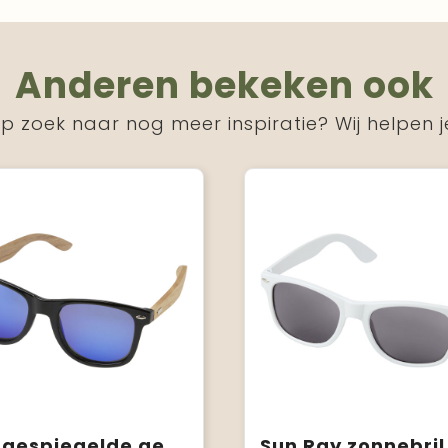
Anderen bekeken ook
p zoek naar nog meer inspiratie? Wij helpen j
Hiru gespiegelde gepolariseerde zonnebril van rPET/hout in geschenkverpakking