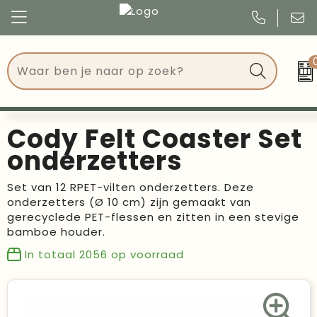
Congres
Kleding
Events
Tassen
Cody Felt Coaster Set
Kerst
Drinkwaren
onderzetters
Verjaardagen
Events
Set van 12 RPET-vilten onderzetters. Deze
onderzetters (Ø 10 cm) zijn gemaakt van
Voetbal, EK en WK
Give Aways
gerecyclede PET-flessen en zitten in een stevige
bamboe houder.
Geschenken
In totaal
2056
op voorraad
Kantoorartikelen
Schrijfwaren