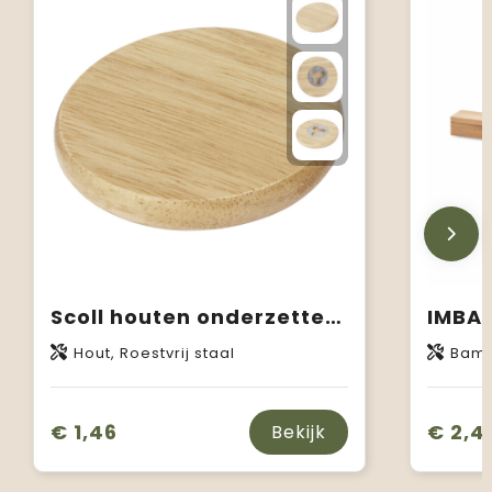
Scoll houten onderzetter met flesopener
Hout, Roestvrij staal
Bam
€ 1,46
€ 2,4
Bekijk