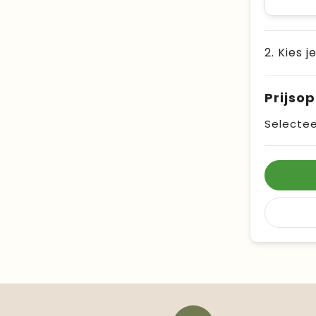
2. Kies j
Prijso
Selectee