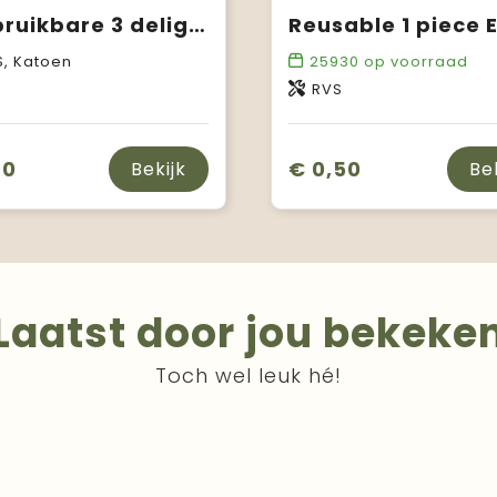
Herbruikbare 3 delige set RVS rietjes
S, Katoen
25930
op voorraad
RVS
70
€ 0,50
Bekijk
Be
Laatst door jou bekeke
Toch wel leuk hé!