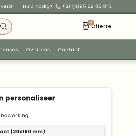
everd
Hulp nodig?
+31 (0)85 08 05 815
0
Offerte
ntcases
Over ons
Contact
n personaliseer
je bewerking
ant (20x150 mm)