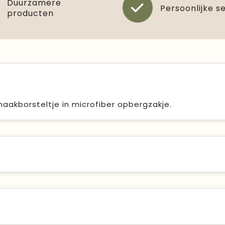
Duurzamere
Persoonlijke s
producten
maakborsteltje in microfiber opbergzakje.