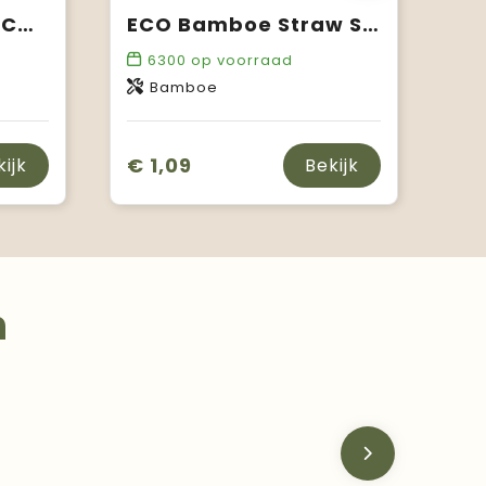
Reusable 1 piece ECO Straw Set RVS rietje
ECO Bamboe Straw Set bamboe rietjes
6300
op voorraad
Bamboe
€ 1,09
kijk
Bekijk
n