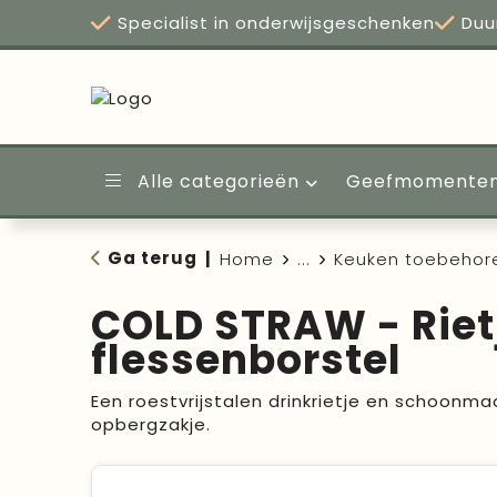
Specialist in onderwijsgeschenken
Duu
Alle categorieën
Geefmomente
Ga terug
|
Home
...
Keuken toebehor
COLD STRAW - Riet
flessenborstel
Een roestvrijstalen drinkrietje en schoonmaa
opbergzakje.