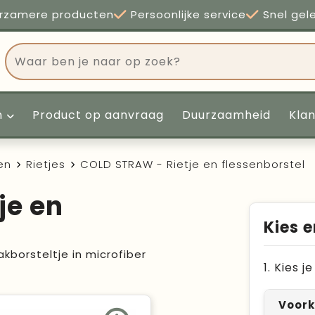
rzamere producten
Persoonlijke service
Snel gel
n
Product op aanvraag
Duurzaamheid
Kla
en
Rietjes
COLD STRAW - Rietje en flessenborstel
je en
Kies e
kborsteltje in microfiber
1. Kies 
Voork