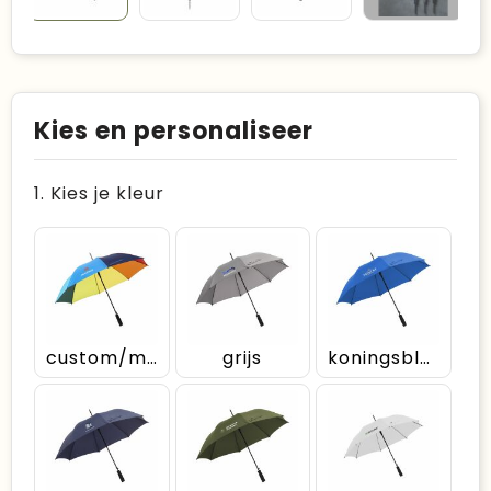
Kies en personaliseer
1. Kies je kleur
custom/multicolor
grijs
koningsblauw