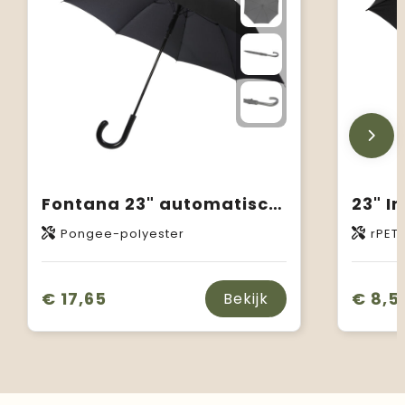
Fontana 23" automatische paraplu met carbon look en gebogen handvat
Pongee-polyester
rPET,
€ 17,65
€ 8,5
Bekijk