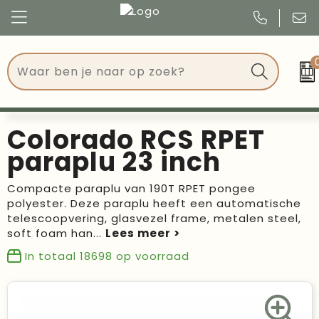
Congres
Kleding
Events
Tassen
Colorado RCS RPET
Kerst
Drinkwaren
paraplu 23 inch
Verjaardagen
Events
Compacte paraplu van 190T RPET pongee
polyester. Deze paraplu heeft een automatische
Voetbal, EK en WK
Give Aways
telescoopvering, glasvezel frame, metalen steel,
soft foam han
...
Geschenken
In totaal
18698
op voorraad
Kantoorartikelen
Schrijfwaren