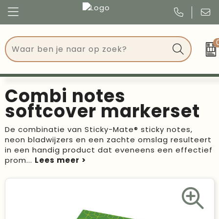
Congres
Kleding
Events
Tassen
Combi notes
Kerst
Drinkwaren
softcover markerset
Verjaardagen
Events
De combinatie van Sticky-Mate® sticky notes,
neon bladwijzers en een zachte omslag resulteert
Voetbal, EK en WK
Give Aways
in een handig product dat eveneens een effectief
prom
...
Geschenken
Kantoorartikelen
Schrijfwaren