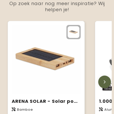
Op zoek naar nog meer inspiratie? Wij
helpen je!
ARENA SOLAR - Solar powerbank 4000 mAh
Bamboe
Alum