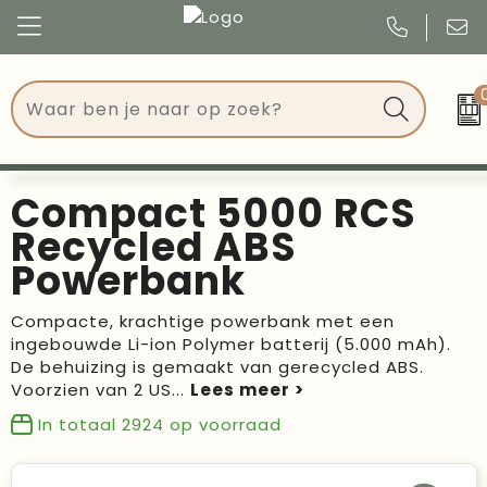
Congres
Kleding
Events
Tassen
Compact 5000 RCS
Kerst
Drinkwaren
Recycled ABS
Powerbank
Verjaardagen
Events
Compacte, krachtige powerbank met een
Voetbal, EK en WK
Give Aways
ingebouwde Li-ion Polymer batterij (5.000 mAh).
De behuizing is gemaakt van gerecycled ABS.
Geschenken
Voorzien van 2 US
...
In totaal
2924
op voorraad
Kantoorartikelen
Schrijfwaren