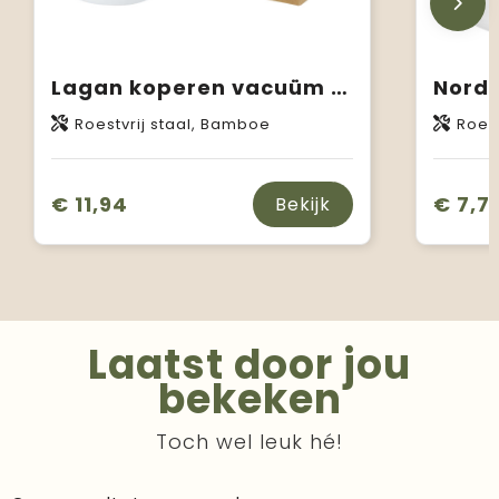
Lagan koperen vacuüm geïsoleerde roestvrijstalen beker van 330 ml met bamboe deksel
Roestvrij staal, Bamboe
Roest
€ 11,94
€ 7,7
Bekijk
Laatst door jou
bekeken
Toch wel leuk hé!