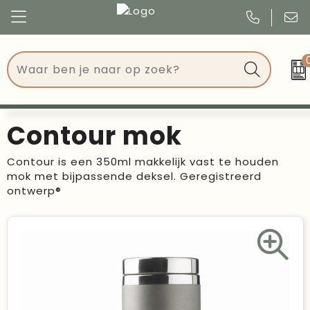
Congres
Kleding
Events
Tassen
Contour mok
Kerst
Drinkwaren
Contour is een 350ml makkelijk vast te houden
mok met bijpassende deksel. Geregistreerd
Verjaardagen
Events
ontwerp®
Voetbal, EK en WK
Give Aways
Geschenken
Kantoorartikelen
Schrijfwaren