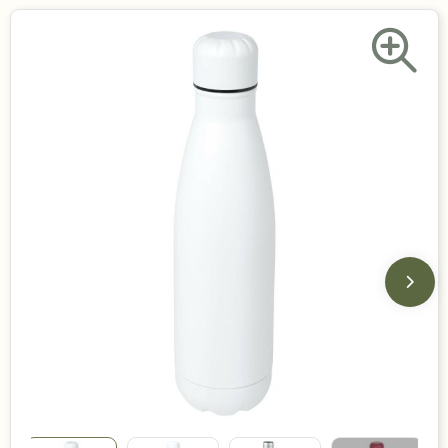
Duurzame keuzes
Made in Europe
Recycled
Bestsellers