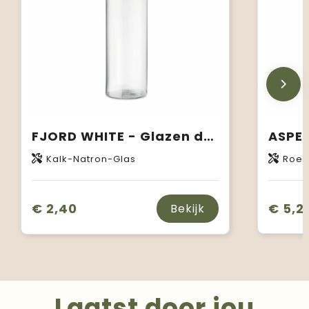
FJORD WHITE - Glazen drinkfles 500ML
Kalk-Natron-Glas
Roest
€ 2,40
€ 5,2
Bekijk
Laatst door jou