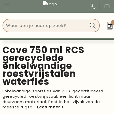
Congres
Kleding
Events
Tassen
Cove 750 ml RCS
Kerst
Drinkwaren
gerecyclede
enkelwandige
Verjaardagen
Events
roestvrijstalen
Voetbal, EK en WK
Give Aways
waterfles
Geschenken
Enkelwandige sportfles van RCS-gecertificeerd
gerecycled roestvrij staal, een licht maar
Kantoorartikelen
duurzaam materiaal. Past in het zijvak van de
meeste rugza
...
Schrijfwaren