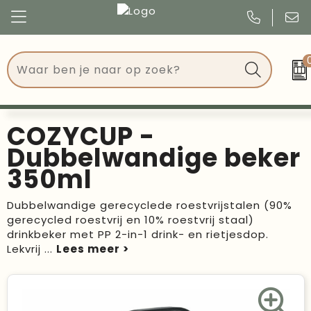
Congres
Kleding
Events
Tassen
COZYCUP -
Kerst
Drinkwaren
Dubbelwandige beker
350ml
Verjaardagen
Events
Dubbelwandige gerecyclede roestvrijstalen (90%
Voetbal, EK en WK
Give Aways
gerecycled roestvrij en 10% roestvrij staal)
drinkbeker met PP 2-in-1 drink- en rietjesdop.
Geschenken
Lekvrij
...
Kantoorartikelen
Schrijfwaren