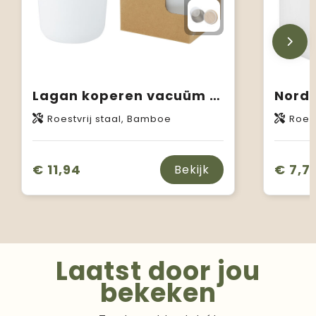
Lagan koperen vacuüm geïsoleerde roestvrijstalen beker van 330 ml met bamboe deksel
Roestvrij staal, Bamboe
Roest
€ 11,94
€ 7,7
Bekijk
Laatst door jou
bekeken