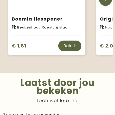
Boemia flesopener
Beukenhout, Roestvrij staal
Hout,
€ 1,81
€ 2,0
Bekijk
Laatst door jou
bekeken
Toch wel leuk hé!
Geen resultaten gevonden.