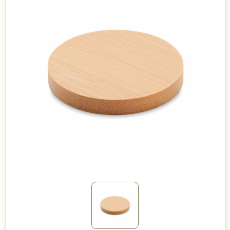
Duurzame keuzes
Made in Europe
Recycled
Bestsellers