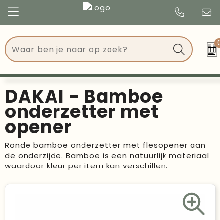
Congres
Kleding
Events
Tassen
DAKAI - Bamboe
Kerst
Drinkwaren
onderzetter met
opener
Verjaardagen
Events
Ronde bamboe onderzetter met flesopener aan
Voetbal, EK en WK
Give Aways
de onderzijde. Bamboe is een natuurlijk materiaal
waardoor kleur per item kan verschillen.
Geschenken
Kantoorartikelen
Schrijfwaren