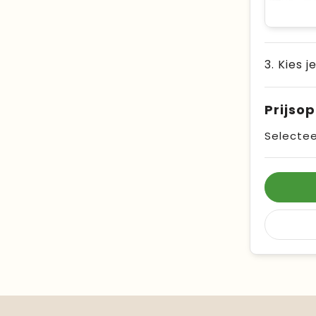
3. Kies j
Prijso
Selectee