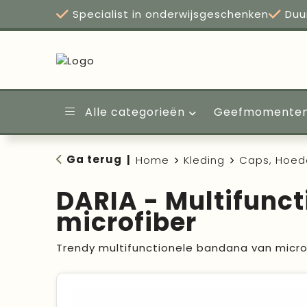
Specialist in onderwijsgeschenken
Duu
Alle categorieën
Geefmomente
Ga terug
|
Home
Kleding
Caps, Hoed
DARIA - Multifunct
microfiber
Trendy multifunctionele bandana van microf