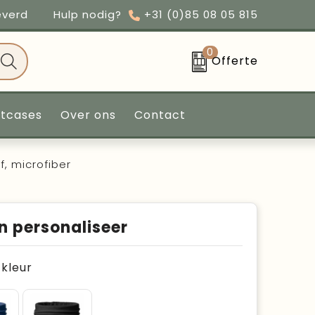
everd
Hulp nodig?
+31 (0)85 08 05 815
0
Offerte
ntcases
Over ons
Contact
f, microfiber
n personaliseer
e kleur