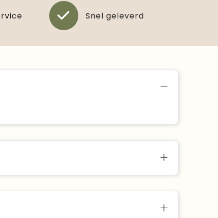
ervice
Snel geleverd