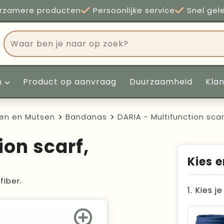
rzamere producten
Persoonlijke service
Snel gel
n
Product op aanvraag
Duurzaamheid
Kla
en en Mutsen
Bandanas
DARIA - Multifunction scar
ion scarf,
Kies e
iber.
1. Kies j