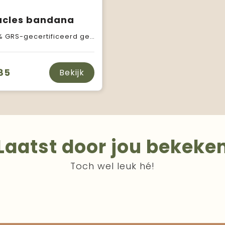
acles bandana
certificeerd gerecycled polyester en 10% GRS-gecertificeerd gerecycled katoen
85
Bekijk
Laatst door jou bekeke
Toch wel leuk hé!