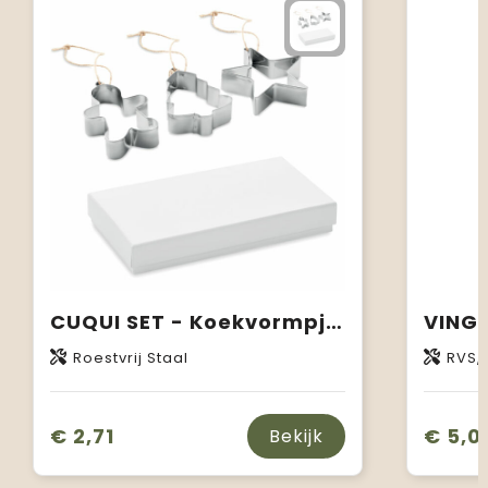
CUQUI SET - Koekvormpjes
Roestvrij Staal
RVS,
€ 2,71
€ 5,0
Bekijk