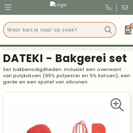
Congres
Kleding
Events
Tassen
DATEKI - Bakgerei set
Kerst
Drinkwaren
Set bakbenodigdheden. Inclusief een ovenwant
van polykatoen (95% polyester en 5% katoen), een
Verjaardagen
Events
garde en een spatel van siliconen.
Voetbal, EK en WK
Give Aways
Geschenken
Kantoorartikelen
Schrijfwaren