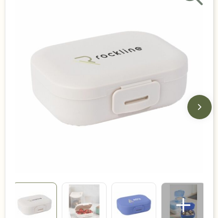
Duurzame keuzes
Made in Europe
Recycled
Bestsellers