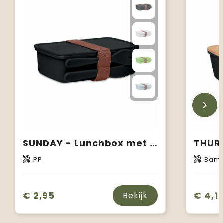
SUNDAY - Lunchbox met bestek
PP
Bam
€ 2,95
€ 4,1
Bekijk