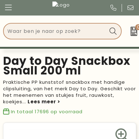
Congres
Kleding
Events
Tassen
Day to Day Snackbox
Kerst
Drinkwaren
Small 200 ml
Verjaardagen
Events
Praktische PP kunststof snackbox met handige
clipsluiting, van het merk Day to Day. Geschikt voor
Voetbal, EK en WK
Give Aways
het meenemen van stukjes fruit, rauwkost,
koekjes
...
Geschenken
In totaal
17696
op voorraad
Kantoorartikelen
Schrijfwaren