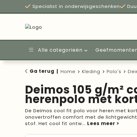
Specialist in onderwijsgeschenken
Duu
Alle categorieën
Geefmomente
Ga terug
|
Home
Kleding
Polo's
Dei
Deimos 105 g/m² co
herenpolo met ko
De Deimos cool fit polo voor heren met ko
onovertroffen comfort met de lichtgewicht
stof. Het cool fit ontw
...