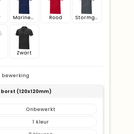
w
Marineblauw
Rood
Stormgrijs
Zwart
je bewerking
r borst (120x120mm)
Onbewerkt
1