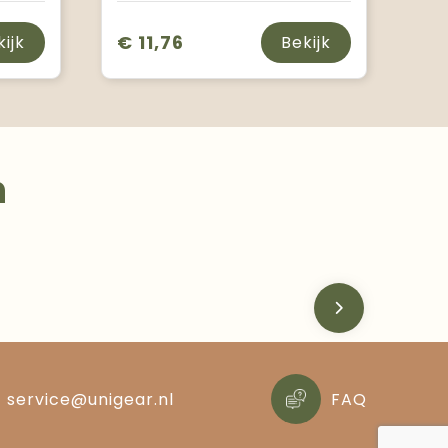
€ 11,76
kijk
Bekijk
n
service@unigear.nl
FAQ