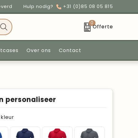
everd
Hulp nodig?
+31 (0)85 08 05 815
0
Offerte
ntcases
Over ons
Contact
n personaliseer
e kleur