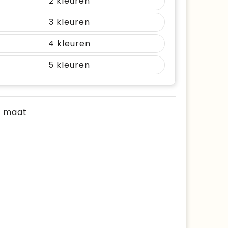
2
3
4
5
je maat