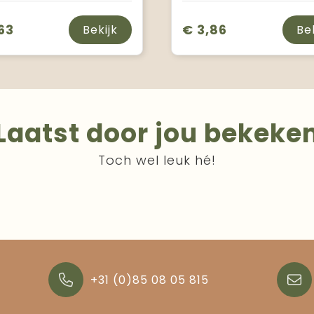
63
€ 3,86
Bekijk
Be
Laatst door jou bekeke
Toch wel leuk hé!
+31 (0)85 08 05 815