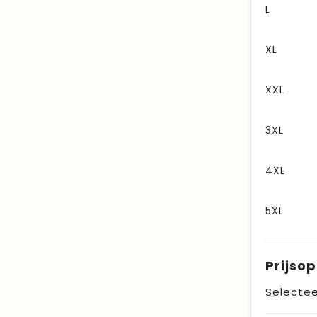
L
XL
XXL
3XL
4XL
5XL
Prijso
Selectee