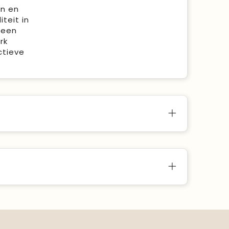
en en
teit in
 een
rk
ctieve