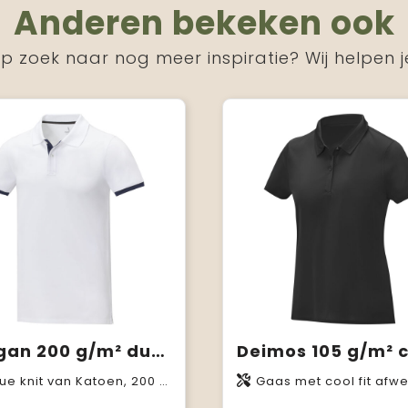
Anderen bekeken ook
p zoek naar nog meer inspiratie? Wij helpen j
Morgan 200 g/m² duotone herenpolo met korte mouwen
ue knit van Katoen, 200 g/m2
Gaas met cool fit afwerking van 100% Polyester,