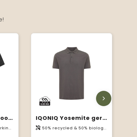
e!
Deimos 105 g/m² coolfit damespolo met korte mouwen
IQONIQ Yosemite gerecycled katoen pique polo
 105 g/m2
50% recycled & 50% biologisch katoen