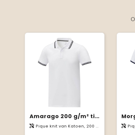
O
Amarago 200 g/m² tipping herenpolo met korte mouwen
Pique knit van Katoen, 200 g/m2
Piq