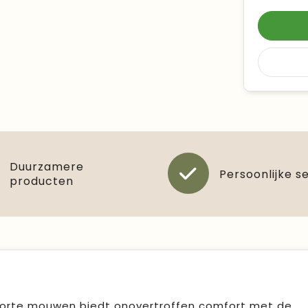
Duurzamere
Persoonlijke s
producten
 korte mouwen biedt onovertroffen comfort met de