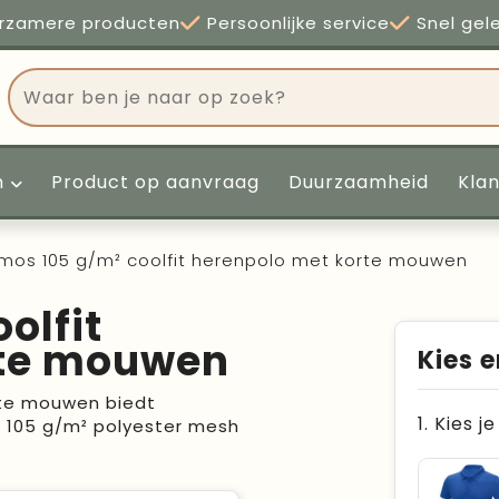
rzamere producten
Persoonlijke service
Snel gel
n
Product op aanvraag
Duurzaamheid
Kla
mos 105 g/m² coolfit herenpolo met korte mouwen
olfit
rte mouwen
Kies e
rte mouwen biedt
1. Kies j
 105 g/m² polyester mesh