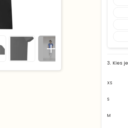
3. Kies 
XS
S
M