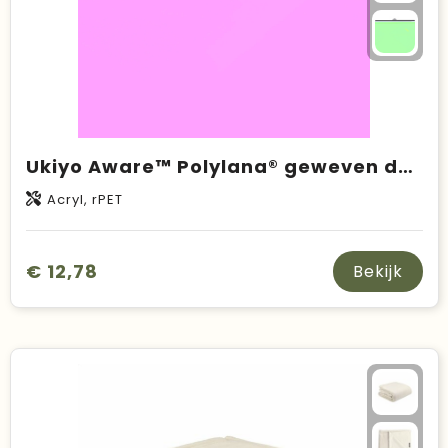
Ukiyo Aware™ Polylana® geweven deken 130x150cm
Acryl, rPET
€ 12,78
Bekijk