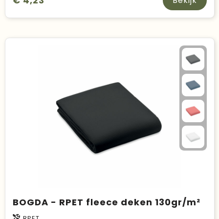
€ 4,23
Bekijk
BOGDA - RPET fleece deken 130gr/m²
RPET