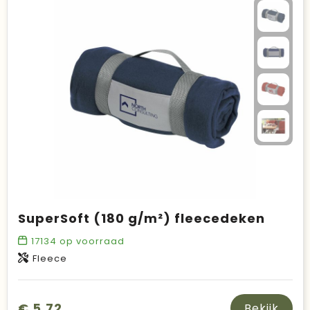
SuperSoft (180 g/m²) fleecedeken
17134
op voorraad
Fleece
€ 5,72
Bekijk