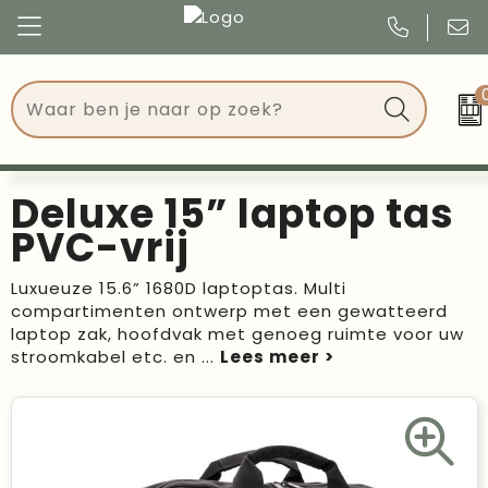
Congres
Kleding
Events
Tassen
Deluxe 15” laptop tas
Kerst
Drinkwaren
PVC-vrij
Verjaardagen
Events
Luxueuze 15.6” 1680D laptoptas. Multi
compartimenten ontwerp met een gewatteerd
Voetbal, EK en WK
Give Aways
laptop zak, hoofdvak met genoeg ruimte voor uw
stroomkabel etc. en
...
Geschenken
Kantoorartikelen
Schrijfwaren