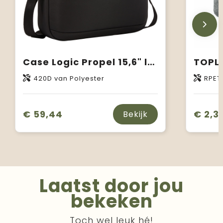
Case Logic Propel 15,6" laptoptas
420D van Polyester
RPET
€ 59,44
€ 2,3
Bekijk
Laatst door jou
bekeken
Toch wel leuk hé!