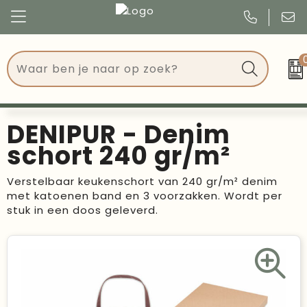
Congres
Kleding
Events
Tassen
DENIPUR - Denim
Kerst
Drinkwaren
schort 240 gr/m²
Verjaardagen
Events
Verstelbaar keukenschort van 240 gr/m² denim
met katoenen band en 3 voorzakken. Wordt per
Voetbal, EK en WK
Give Aways
stuk in een doos geleverd.
Geschenken
Kantoorartikelen
Schrijfwaren