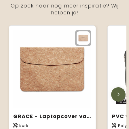
Op zoek naar nog meer inspiratie? Wij
helpen je!
GRACE - Laptopcover van kurk
PVC v
Kurk
Poly