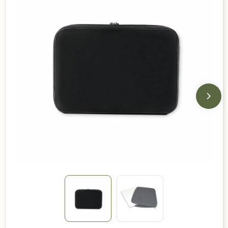
Duurzame keuzes
Made in Europe
Recycled
Bestsellers