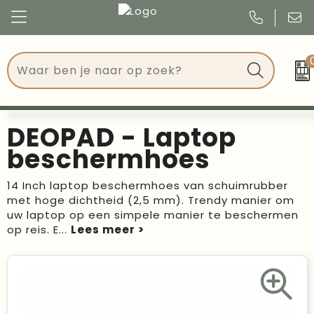
Congres
Kleding
Events
Tassen
DEOPAD - Laptop
Kerst
Drinkwaren
beschermhoes
Verjaardagen
Events
14 Inch laptop beschermhoes van schuimrubber
met hoge dichtheid (2,5 mm). Trendy manier om
Voetbal, EK en WK
Give Aways
uw laptop op een simpele manier te beschermen
op reis. E
...
Geschenken
Kantoorartikelen
Schrijfwaren