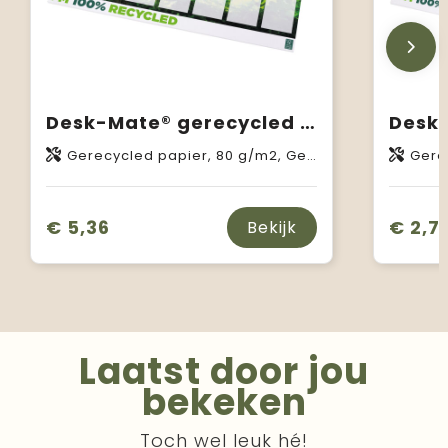
Desk-Mate® gerecycled A2 kladblok
Gerecycled papier, 80 g/m2, Gerecycled karton, 461 g/m2
Gerecycl
€ 5,36
€ 2,7
Bekijk
Laatst door jou
bekeken
Toch wel leuk hé!