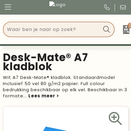
Congres
Kleding
Events
Tassen
Desk-Mate® A7
Kerst
Drinkwaren
kladblok
Verjaardagen
Events
Wit A7 Desk-Mate® kladblok. Standaardmodel
Inclusief 50 vel 80 g/m2 papier. Full colour
Voetbal, EK en WK
Give Aways
bedrukking beschikbaar op elk vel. Beschikbaar in 3
formate
...
Geschenken
Kantoorartikelen
Schrijfwaren