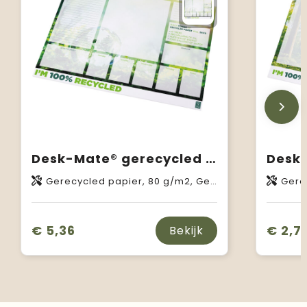
Desk-Mate® gerecycled A2 kladblok
Gerecycled papier, 80 g/m2, Gerecycled karton, 461 g/m2
Gerecycl
€ 5,36
€ 2,7
Bekijk