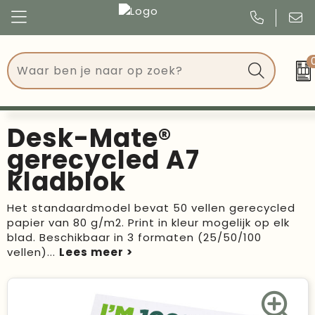
Congres
Kleding
Events
Tassen
Desk-Mate®
Kerst
Drinkwaren
gerecycled A7
kladblok
Verjaardagen
Events
Het standaardmodel bevat 50 vellen gerecycled
Voetbal, EK en WK
Give Aways
papier van 80 g/m2. Print in kleur mogelijk op elk
blad. Beschikbaar in 3 formaten (25/50/100
Geschenken
vellen)
...
Kantoorartikelen
Schrijfwaren