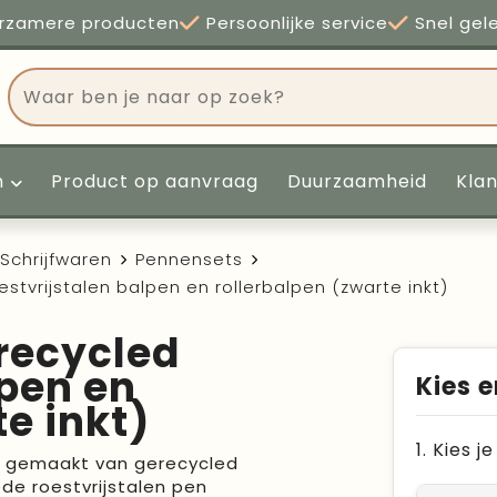
rzamere producten
Persoonlijke service
Snel gel
n
Product op aanvraag
Duurzaamheid
Kla
Schrijfwaren
Pennensets
stvrijstalen balpen en rollerbalpen (zwarte inkt)
recycled
lpen en
Kies e
e inkt)
1. Kies 
is gemaakt van gerecycled
ede roestvrijstalen pen