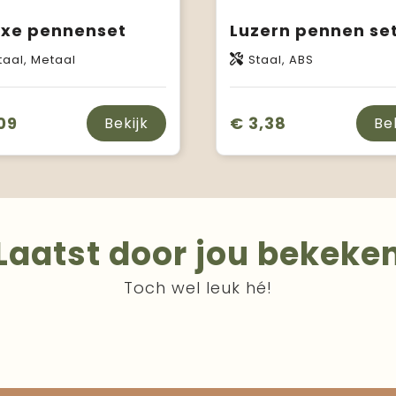
uxe pennenset
Luzern pennen se
aal, Metaal
Staal, ABS
09
€ 3,38
Bekijk
Be
Laatst door jou bekeke
Toch wel leuk hé!