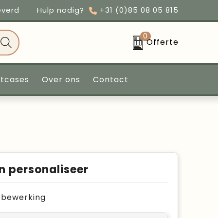
everd
Hulp nodig?
+31 (0)85 08 05 815
0
Offerte
ntcases
Over ons
Contact
n personaliseer
je bewerking