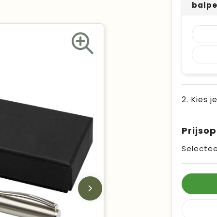
balpe
2. Kies j
Prijso
Selectee