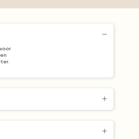
 voor
een
ter.