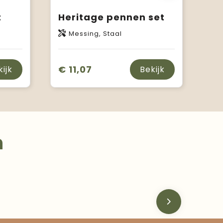
t
Heritage pennen set
Messing, Staal
€ 11,07
kijk
Bekijk
n