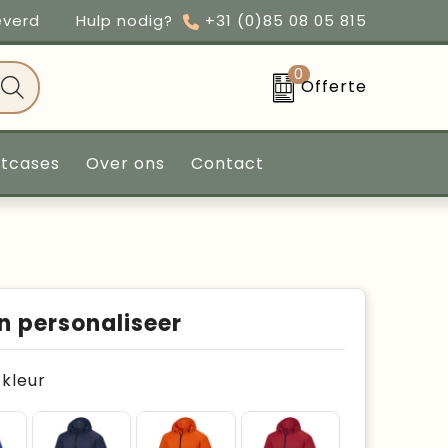
everd
Hulp nodig?
+31 (0)85 08 05 815
0
Offerte
ntcases
Over ons
Contact
n personaliseer
e kleur