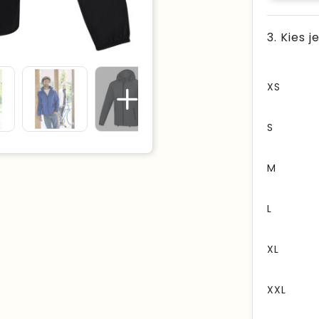
3. Kies 
XS
S
M
L
XL
XXL