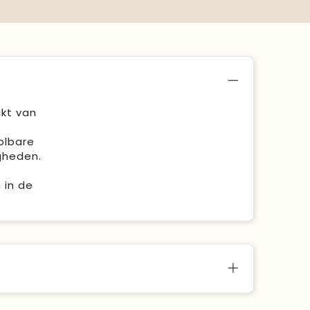
akt van
olbare
gheden.
 in de