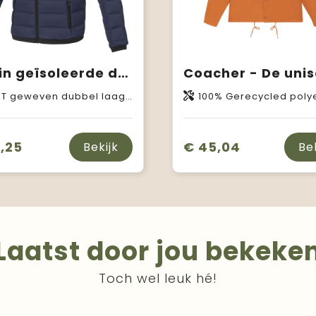
Macin geïsoleerde donzen dames jas
 laags pongee van Polyester, 164 g/m2, Padding/filling, Down insulation: Responsible Down Standard (RDS) van Gerecycled dons Gerecyclede veren
100% Gerecycled poly
,25
€ 45,04
Bekijk
Be
Laatst door jou bekeke
Toch wel leuk hé!