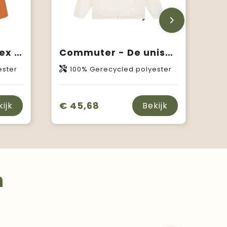
Coacher - De unisex coach jacket
Commuter - De unisex multifunctionele jas
ester
100% Gerecycled polyester
€ 45,68
kijk
Bekijk
n