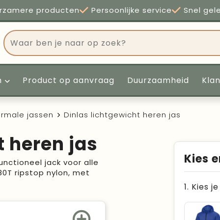
rzamere producten
Persoonlijke service
Snel gel
n
Product op aanvraag
Duurzaamheid
Kla
rmale jassen
Dinlas lichtgewicht heren jas
t heren jas
Kies e
unctioneel jack voor alle
0T ripstop nylon, met
1. Kies j