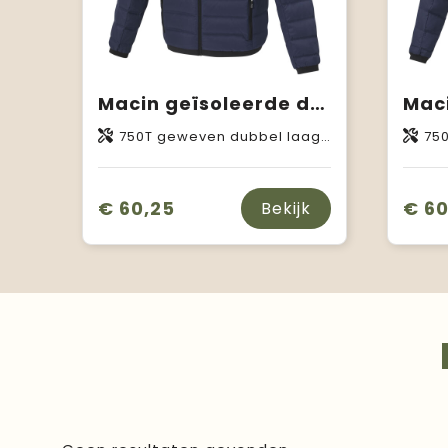
Macin geïsoleerde donzen heren jas
750T geweven dubbel laags pongee van Polyester, 164 g/m2, Padding/filling, Down insulation: Responsible Down Standard (RDS) van Gerecycled dons Gerecyclede veren
750T geweven dubbel
€ 60,25
€ 60
Bekijk