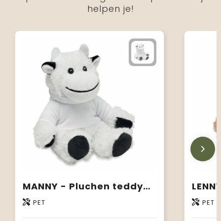
helpen je!
MANNY - Pluchen teddybeer
LENNY
PET
PET