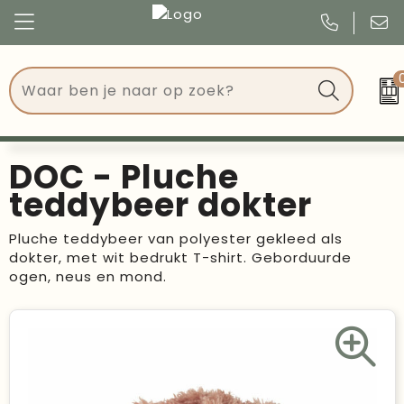
Congres
Kleding
Events
Tassen
DOC - Pluche
Kerst
Drinkwaren
teddybeer dokter
Verjaardagen
Events
Pluche teddybeer van polyester gekleed als
dokter, met wit bedrukt T-shirt. Geborduurde
Voetbal, EK en WK
Give Aways
ogen, neus en mond.
Geschenken
Kantoorartikelen
Schrijfwaren