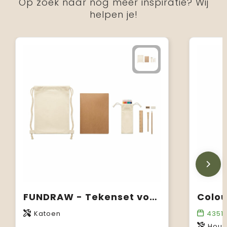
Op zoek naar nog meer inspiratie? Wij
helpen je!
FUNDRAW - Tekenset voor kinderen
Katoen
4351
Hout,