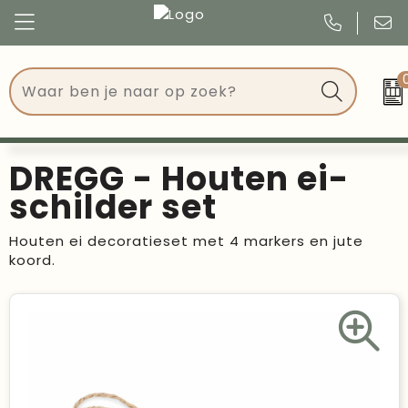
Congres
Kleding
Events
Tassen
DREGG - Houten ei-
Kerst
Drinkwaren
schilder set
Verjaardagen
Events
Houten ei decoratieset met 4 markers en jute
koord.
Voetbal, EK en WK
Give Aways
Geschenken
Kantoorartikelen
Schrijfwaren