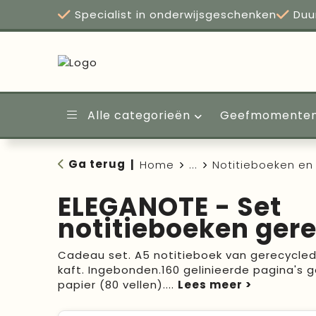
Specialist in onderwijsgeschenken
Duu
Alle categorieën
Geefmomente
Ga terug
|
Home
...
Notitieboeken en 
ELEGANOTE - Set
notitieboeken gere
Cadeau set. A5 notitieboek van gerecycled
kaft. Ingebonden.160 gelinieerde pagina's
papier (80 vellen).
...