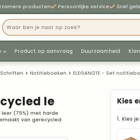
rzamere producten
Persoonlijke service
Snel gel
n
Product op aanvraag
Duurzaamheid
Kla
Schriften
Notitieboeken
ELEGANOTE - Set notitieb
cycled le
Kies e
 leer (75%) met harde
1. Kies j
 gemaakt van gerecycled