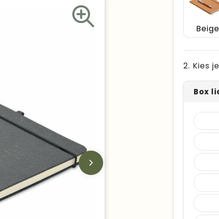
Beig
2. Kies 
Box l