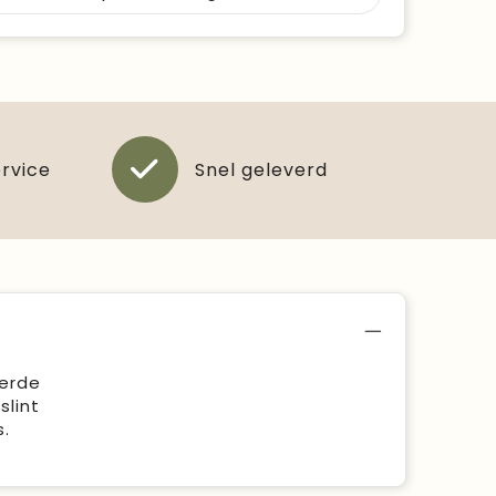
ervice
Snel geleverd
eerde
slint
.