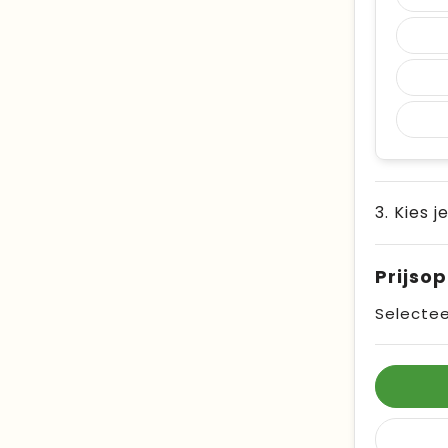
3. Kies j
Prijso
Selectee