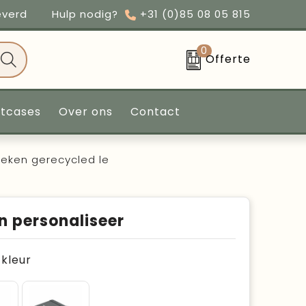
everd
Hulp nodig?
+31 (0)85 08 05 815
0
Offerte
ntcases
Over ons
Contact
oeken gerecycled le
n personaliseer
e kleur