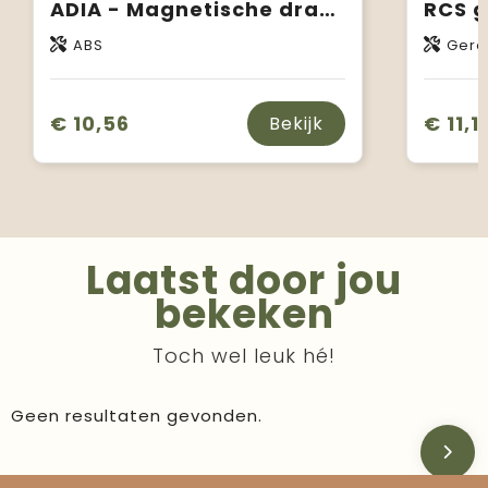
ADIA - Magnetische draadloze lader 15W
ABS
Gere
€ 10,56
€ 11,1
Bekijk
Laatst door jou
bekeken
Toch wel leuk hé!
Geen resultaten gevonden.