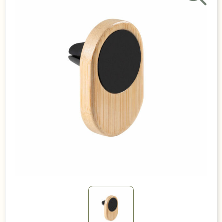
Duurzame keuzes
Made in Europe
Recycled
Bestsellers