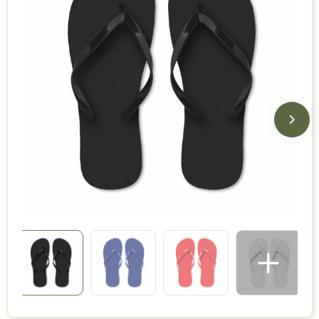
Duurzame keuzes
Made in Europe
Recycled
Bestsellers