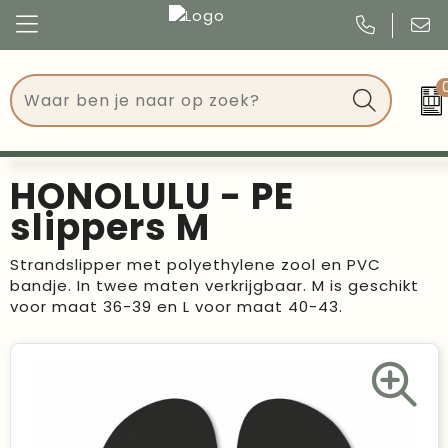
Congres
Kleding
Events
Tassen
HONOLULU - PE
Kerst
Drinkwaren
slippers M
Verjaardagen
Events
Strandslipper met polyethylene zool en PVC
bandje. In twee maten verkrijgbaar. M is geschikt
Voetbal, EK en WK
Give Aways
voor maat 36-39 en L voor maat 40-43.
Geschenken
Kantoorartikelen
Schrijfwaren