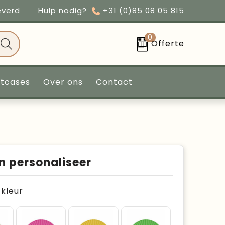
everd
Hulp nodig?
+31 (0)85 08 05 815
0
Offerte
ntcases
Over ons
Contact
n personaliseer
e kleur