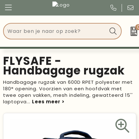
Congres
Kleding
Events
Tassen
FLYSAFE -
Kerst
Drinkwaren
Handbagage rugzak
Verjaardagen
Events
Handbagage rugzak van 600D RPET polyester met
180° opening. Voorzien van een hoofdvak met
Voetbal, EK en WK
Give Aways
twee open vakken, mesh indeling, gewatteerd 15''
laptopva
...
Geschenken
Kantoorartikelen
Schrijfwaren