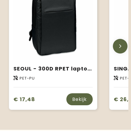
SEOUL - 300D RPET laptop rugzak
PET-PU
PET-
€ 17,48
€ 26,
Bekijk