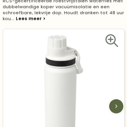
RCS-gecertificeerde roestvrijstalen waterfles met
dubbelwandige koper vacuümisolatie en een
Duurzame keuzes
schroefbare, lekvrije dop. Houdt dranken tot 48 uur
kou
...
Made in Europe
Recycled
Bestsellers