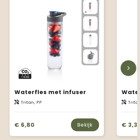
Waterfles met infuser
Water
Tritan, PP
Trita
€ 6,80
€ 3,3
Bekijk