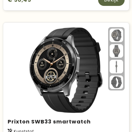
Prixton SWB33 smartwatch
Kunststof