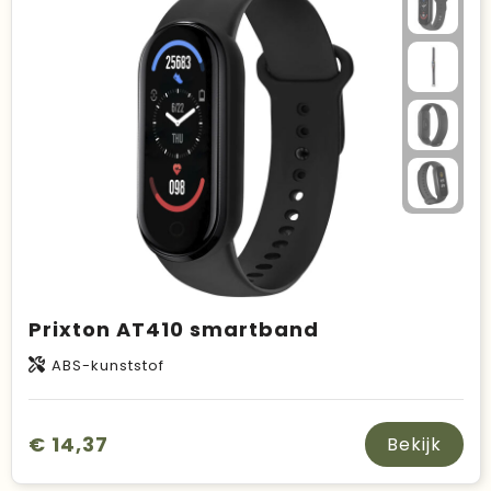
Duurzame keuzes
Made in Europe
Recycled
Bestsellers
Prixton AT410 smartband
ABS-kunststof
€ 14,37
Bekijk